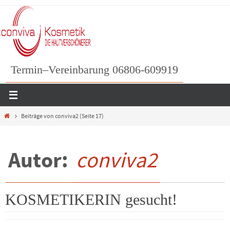
Zum
Inhalt
springen
Termin–Vereinbarung 06806-609919
Home
Beiträge von conviva2
(Seite 17)
Autor:
conviva2
KOSMETIKERIN gesucht!